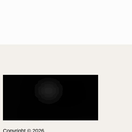
Mit unseren 8 Hühnerstall Anforderungen gelingt es
dir einen idealen Hühnerstall zu bauen oder zu
kaufen.
Weiterlesen
Copyright © 2026