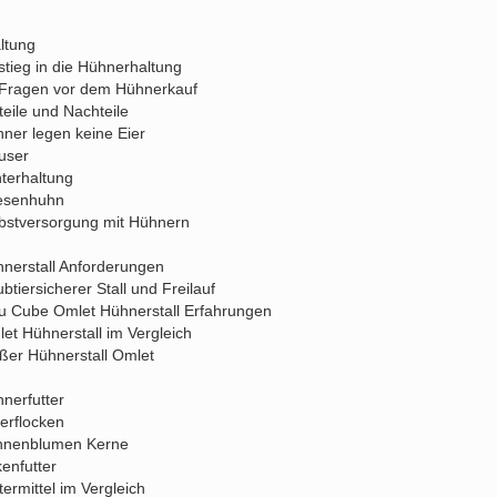
ltung
stieg in die Hühnerhaltung
Fragen vor dem Hühnerkauf
teile und Nachteile
ner legen keine Eier
user
terhaltung
esenhuhn
bstversorgung mit Hühnern
nerstall Anforderungen
btiersicherer Stall und Freilauf
u Cube Omlet Hühnerstall Erfahrungen
et Hühnerstall im Vergleich
ßer Hühnerstall Omlet
nerfutter
erflocken
nnenblumen Kerne
enfutter
termittel im Vergleich