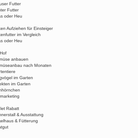
ser Futter
ter Futter
s oder Heu
en Aufziehen für Einsteiger
enfutter im Vergleich
s oder Heu
 Hof
müse anbauen
müseanbau nach Monaten
tentiere
gvögel im Garten
ekten im Garten
hhörnchen
marketing
et Rabatt
nerstall & Ausstattung
elhaus & Fütterung
tgut