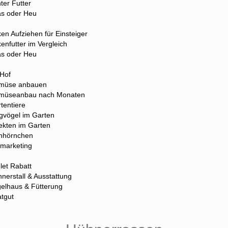
ter Futter
s oder Heu
en Aufziehen für Einsteiger
enfutter im Vergleich
s oder Heu
 Hof
müse anbauen
müseanbau nach Monaten
tentiere
gvögel im Garten
ekten im Garten
hhörnchen
marketing
et Rabatt
nerstall & Ausstattung
elhaus & Fütterung
tgut