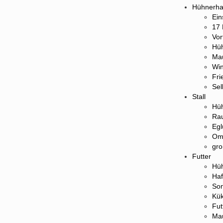
Hühnerha
Ein
17 
Vor
Hüh
Ma
Win
Fri
Sel
Stall
Hüh
Rau
Egl
Oml
gro
Futter
Hüh
Haf
So
Kük
Fut
Mau