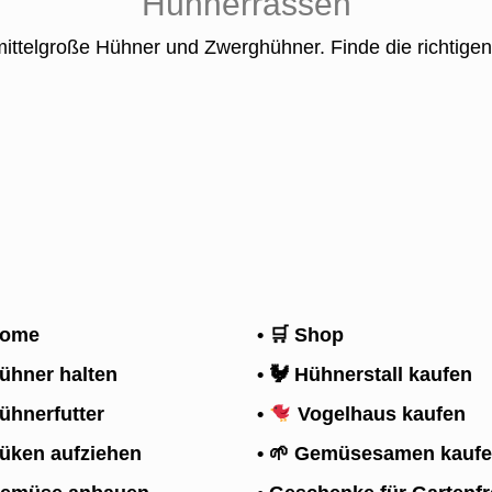
Hühnerrassen
ittelgroße Hühner und Zwerghühner. Finde die richtigen 
war nur eine mittelgroße Hühnerrasse, legen j
ome
• 🛒 Shop
ühner halten
• 🐓 Hühnerstall kaufen
hnerfutter
•
Vogelhaus kaufen
üken aufziehen
• 🌱 Gemüsesamen kauf