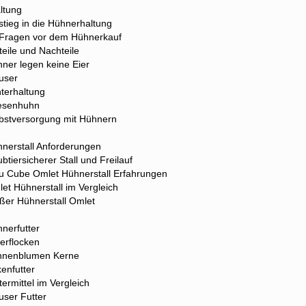
ltung
stieg in die Hühnerhaltung
Fragen vor dem Hühnerkauf
teile und Nachteile
ner legen keine Eier
user
terhaltung
esenhuhn
bstversorgung mit Hühnern
nerstall Anforderungen
btiersicherer Stall und Freilauf
u Cube Omlet Hühnerstall Erfahrungen
et Hühnerstall im Vergleich
ßer Hühnerstall Omlet
nerfutter
erflocken
nnenblumen Kerne
enfutter
termittel im Vergleich
ser Futter