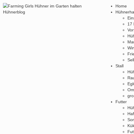
Home
Hühnerha
Ein
17 
Vor
Hüh
Ma
Win
Fri
Sel
Stall
Hüh
Rau
Egl
Oml
gro
Futter
Hüh
Haf
So
Kük
Fut