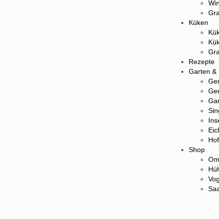
Win
Gra
Küken
Kük
Kük
Gra
Rezepte
Garten &
Ge
Ge
Gar
Sin
Ins
Eic
Hof
Shop
Oml
Hüh
Vog
Saa