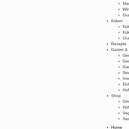
Mau
Win
Gra
Küken
Kük
Kük
Gra
Rezepte
Garten &
Ge
Ge
Gar
Sin
Ins
Eic
Hof
Shop
Oml
Hüh
Vog
Saa
Home