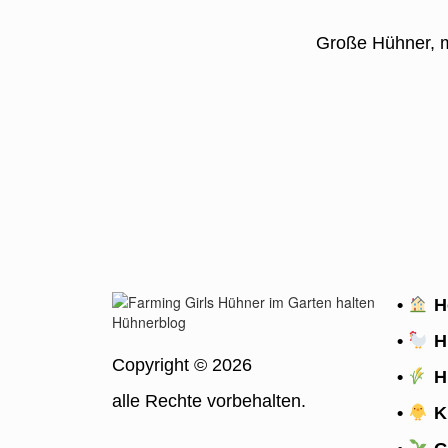
Große Hühner, m
Friesenhuhn Rasseportrait
Die hübschen Friesenhühner sind z
Erfahre mehr über die Hühner...
Mehr
•
H
•
H
Copyright © 2026
•
Hü
alle Rechte vorbehalten.
•
K