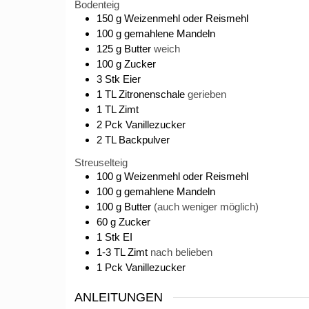
Bodenteig
150
g
Weizenmehl oder Reismehl
100
g
gemahlene Mandeln
125
g
Butter
weich
100
g
Zucker
3
Stk
Eier
1
TL
Zitronenschale
gerieben
1
TL
Zimt
2
Pck
Vanillezucker
2
TL
Backpulver
Streuselteig
100
g
Weizenmehl oder Reismehl
100
g
gemahlene Mandeln
100
g
Butter
(auch weniger möglich)
60
g
Zucker
1
Stk
EI
1-3
TL
Zimt
nach belieben
1
Pck
Vanillezucker
ANLEITUNGEN