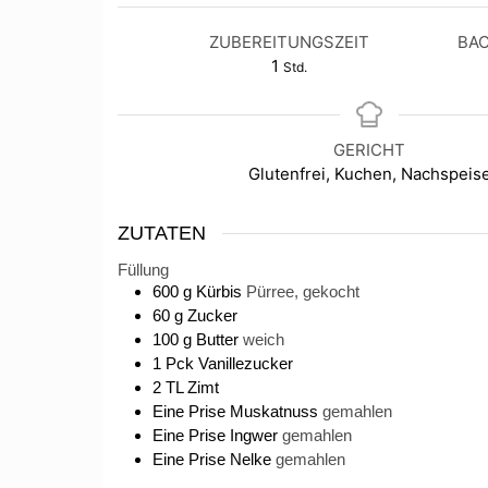
ZUBEREITUNGSZEIT
BAC
1
Std.
GERICHT
Glutenfrei, Kuchen, Nachspeis
ZUTATEN
Füllung
600
g
Kürbis
Pürree, gekocht
60
g
Zucker
100
g
Butter
weich
1
Pck
Vanillezucker
2
TL
Zimt
Eine
Prise
Muskatnuss
gemahlen
Eine
Prise
Ingwer
gemahlen
Eine
Prise
Nelke
gemahlen