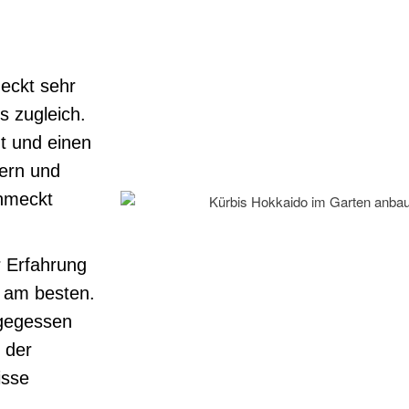
eckt sehr
s zugleich.
t und einen
dern und
hmeckt
 Erfahrung
n am besten.
tgegessen
 der
isse