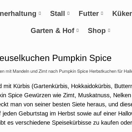
nerhaltung
Stall
Futter
Küke
Garten & Hof
Shop
reuselkuchen Pumpkin Spice
 mit Kürbis (Gartenkürbis, Hokkaidokürbis, Butter
kin Spice Gewürzen wie Zimt, Muskatnuss, Nelken
t man von seiner besten Siete heraus, und dieser 
auf jeden Geburtstag im Herbst sowie auf einer Hal
ibt es verschiedene Speisekürbisse zu kaufen ode