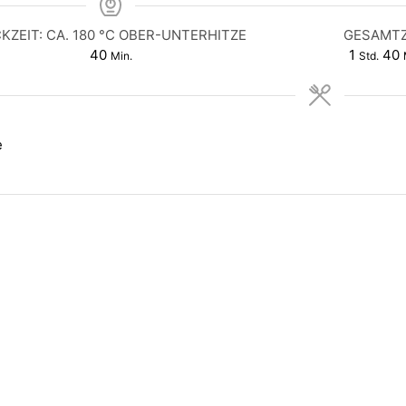
KZEIT: CA. 180 °C OBER-UNTERHITZE
GESAMTZ
40
1
40
Min.
Std.
e