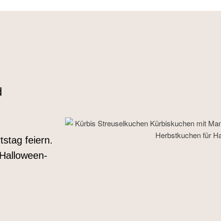
d
stag feiern.
 Halloween-