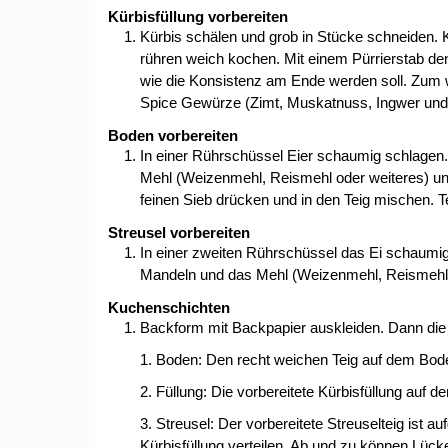
Kürbisfüllung vorbereiten
Kürbis schälen und grob in Stücke schneiden. Kü
rühren weich kochen. Mit einem Pürrierstab de
wie die Konsistenz am Ende werden soll. Zum w
Spice Gewürze (Zimt, Muskatnuss, Ingwer und N
Boden vorbereiten
In einer Rührschüssel Eier schaumig schlagen
Mehl (Weizenmehl, Reismehl oder weiteres) unt
feinen Sieb drücken und in den Teig mischen. Tei
Streusel vorbereiten
In einer zweiten Rührschüssel das Ei schaumi
Mandeln und das Mehl (Weizenmehl, Reismehl od
Kuchenschichten
Backform mit Backpapier auskleiden. Dann die T
1. Boden: Den recht weichen Teig auf dem Boden
2. Füllung: Die vorbereitete Kürbisfüllung auf d
3. Streusel: Der vorbereitete Streuselteig ist
Kürbisfüllung verteilen. Ab und zu können Lücke